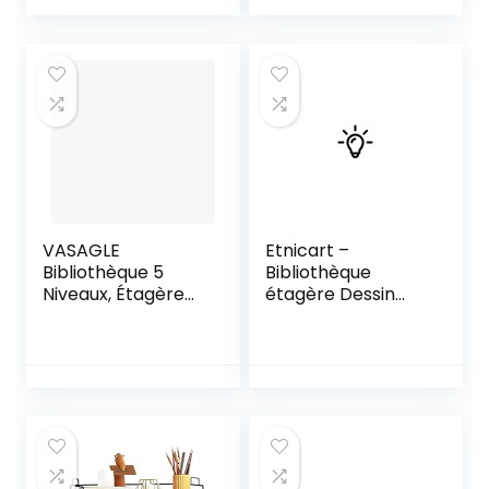
Montage Facile, 50
Salon, Chambre,
x 22 x 125 cm,
Cuisine, Bureau,
Meuble de
Style Industriel,
Rangement, pour
Cadre en Acier,
Salon, Bureau,
Grège et Gris
Chambre, Marron
LLS44MG
VASAGLE
Etnicart –
Bibliothèque 5
Bibliothèque
Niveaux, Étagère
étagère Dessin
de Rangement en
Contemporain
Zigzag, pour Salon,
pour Bureau et
Bureau, Chambre,
Maison en Bois à
Séparateur de
Jour
Pièce, Marron
70×23.5x190cm 60
Rustique LBC62BX
kg Charge
autoportant avec
divisori