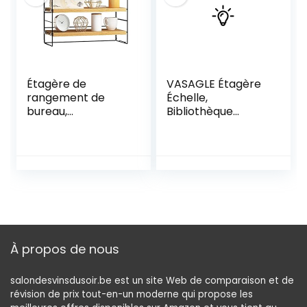
bibliotheque
Etagere
Rangement
Meuble de
Rangement
Étagère de
VASAGLE Étagère
rangement de
Échelle,
bureau,
Bibliothèque
bibliothèque
Industrielle à 5
multifonction pour
Niveaux, Étagère
bureau, maison,
de Rangement,
étagère de
avec Cadre en
bureau, support de
Acier, pour Salon,
bureau,
Cuisine, Marron
bibliothèque
Rustique et Noir
(couleur bois, 2
LLS45X
niveaux)
À propos de nous
salondesvinsdusoir.be est un site Web de comparaison et de
révision de prix tout-en-un moderne qui propose les