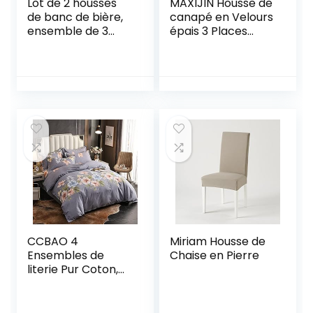
Lot de 2 housses
MAXIJIN Housse de
de banc de bière,
canapé en Velours
ensemble de 3
épais 3 Places
housses de table
Housse de canapé
de bière et de
Super Extensible
banc pour table
pour Chiens Cat
de 50 cm de
Pet Friendly 1-
largeur – 220 x 50
Piece Elastic
x 80 cm – Noir
Furniture
Protector Housse
de canapé en
Peluche (3 Places,
Bleu Paon)
CCBAO 4
Miriam Housse de
Ensembles de
Chaise en Pierre
literie Pur Coton,
Textiles de Maison
et Housses de
Couette