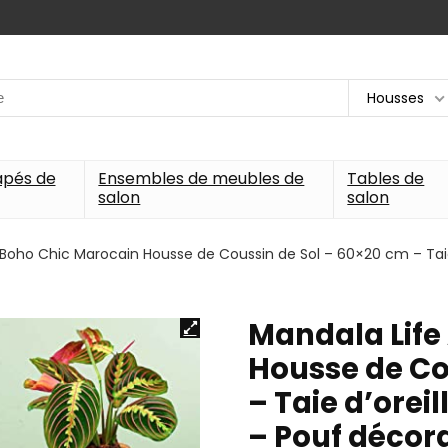
Housses
apés de
Ensembles de meubles de
Tables de
salon
salon
Boho Chic Marocain Housse de Coussin de Sol – 60×20 cm – Taie 
Mandala Life
Housse de Co
– Taie d’orei
– Pouf décor