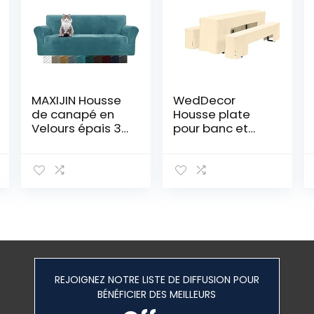
MAXIJIN Housse
WedDecor
de canapé en
Housse plate
Velours épais 3
pour banc et
Places Housse
table de bière,
de canapé
ensemble de
Super Extensible
housse en
pour Chiens Cat
polyester pour
Pet Friendly 1-
table de 50 cm,
Piece Elastic
motif tréteau L,
Furniture
ivoire
Protector
Housse de
canapé en
REJOIGNEZ NOTRE LISTE DE DIFFUSION POUR
Peluche (3
BÉNÉFICIER DES MEILLEURS
Places, Bleu
Paon)