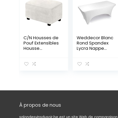
C/N Housses de
Weddecor Blanc
Pouf Extensibles
Rond Spandex
Housse
Lycra Nappe
ottomane en
Extensible
Velours Housse
Housse pour
de Repose-
Mariage, Noël,
Pieds Rectangle
Banquet,
Housse de
Vendeurs, Fête,
Protection pour
Décoration, 30
Repose-Pieds
Pouce,1 Pièce –
Ivoire
Rectangle, 6ft
(72 inch)
À propos de nous
salondesvinsdusoir.be est un site Web de comparaison